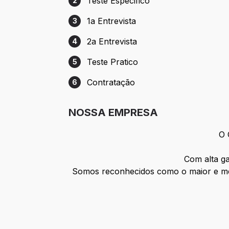
Teste Especifico
2
Etapa 2: Teste Especifico
1a Entrevista
3
Etapa 3: 1a Entrevista
2a Entrevista
4
Etapa 4: 2a Entrevista
Teste Pratico
5
Etapa 5: Teste Pratico
Contratação
6
Etapa 6: Contratação
NOSSA EMPRESA
O 
Com alta ga
Somos reconhecidos como o maior e melh